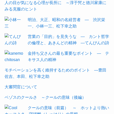
人の目が気になる心理が長所に ～淳于髠と徳川家康に
みる克服のヒント
明治、大正、昭和の名経営者 ― 渋沢栄
一、小林一三、松下幸之助
営業の「目的」を見失うな ― カント哲学
の倫理と、あきんどの精神 ―てんびんの詩
金持ち父さんの最も重要なポイント ― テ
キサス人の精神
モチベーションを高く維持するためのポイント ―豊田
佐吉、本田、松下幸之助
大審問官について
ベゾスのクールさ ～クールの意味（後編）
クールの意味（前篇） ～ ホットより熱い