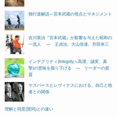
独行道解説―宮本武蔵の視点とマネジメント
吉川英治『宮本武蔵』が影響を与えた昭和の
一流人 ― 王貞治、大山倍達、升田幸三
インテグリティ(Integrity,≒高潔、誠実、真
摯)の意味を掘り下げる ― リーダーの資
質
ヤスパースとレヴィナスにおける、自己と他
者との関係
理解と同意(賛同)との違い