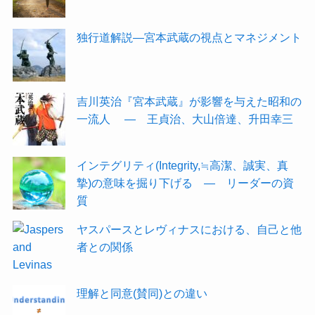
独行道解説―宮本武蔵の視点とマネジメント
吉川英治『宮本武蔵』が影響を与えた昭和の
一流人 ― 王貞治、大山倍達、升田幸三
インテグリティ(Integrity,≒高潔、誠実、真
摯)の意味を掘り下げる ― リーダーの資
質
ヤスパースとレヴィナスにおける、自己と他
者との関係
理解と同意(賛同)との違い