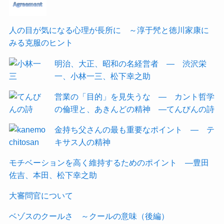
人の目が気になる心理が長所に ～淳于髠と徳川家康に
みる克服のヒント
明治、大正、昭和の名経営者 ― 渋沢栄
一、小林一三、松下幸之助
営業の「目的」を見失うな ― カント哲学
の倫理と、あきんどの精神 ―てんびんの詩
金持ち父さんの最も重要なポイント ― テ
キサス人の精神
モチベーションを高く維持するためのポイント ―豊田
佐吉、本田、松下幸之助
大審問官について
ベゾスのクールさ ～クールの意味（後編）